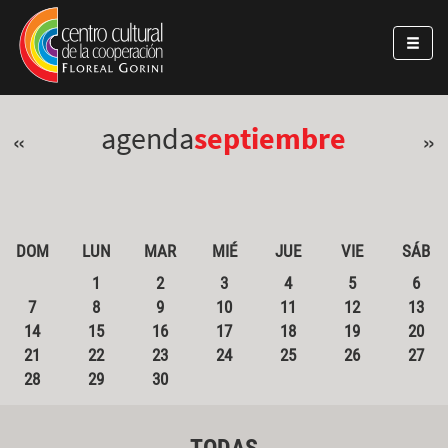
Pasar al contenido principal
Jump to main content
agenda
septiembre
«
»
DOM
LUN
MAR
MIÉ
JUE
VIE
SÁB
1
2
3
4
5
6
7
8
9
10
11
12
13
14
15
16
17
18
19
20
21
22
23
24
25
26
27
28
29
30