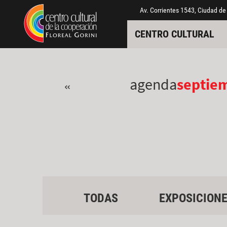
Pasar al contenido principal
Jump to main content
Av. Corrientes 1543, Ciudad de
CENTRO CULTURAL
agenda
septie
«
TODAS
EXPOSICION