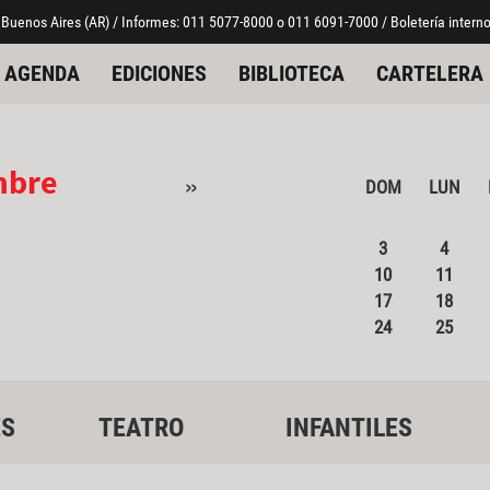
 Buenos Aires (AR) / Informes: 011 5077-8000 o 011 6091-7000 / Boletería interno
AGENDA
EDICIONES
BIBLIOTECA
CARTELERA
mbre
»
DOM
LUN
3
4
10
11
17
18
24
25
ES
TEATRO
INFANTILES