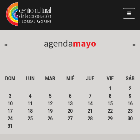
Pasar al contenido principal
Jump to main content
agenda
mayo
«
»
DOM
LUN
MAR
MIÉ
JUE
VIE
SÁB
1
2
3
4
5
6
7
8
9
10
11
12
13
14
15
16
17
18
19
20
21
22
23
24
25
26
27
28
29
30
31