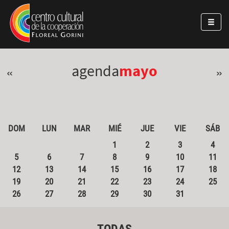
Pasar al contenido principal
Jump to main content
agenda
mayo
«
»
DOM
LUN
MAR
MIÉ
JUE
VIE
SÁB
1
2
3
4
5
6
7
8
9
10
11
12
13
14
15
16
17
18
19
20
21
22
23
24
25
26
27
28
29
30
31