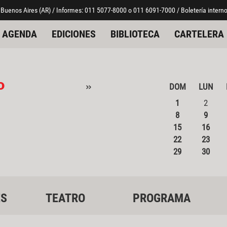
 Buenos Aires (AR) / Informes: 011 5077-8000 o 011 6091-7000 / Boletería interno
AGENDA
EDICIONES
BIBLIOTECA
CARTELERA
o
»
DOM
LUN
1
2
8
9
15
16
22
23
29
30
ES
TEATRO
PROGRAMA