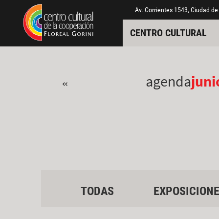
Pasar al contenido principal
Jump to main content
Av. Corrientes 1543, Ciudad de
CENTRO CULTURAL
agenda
juni
«
TODAS
EXPOSICION