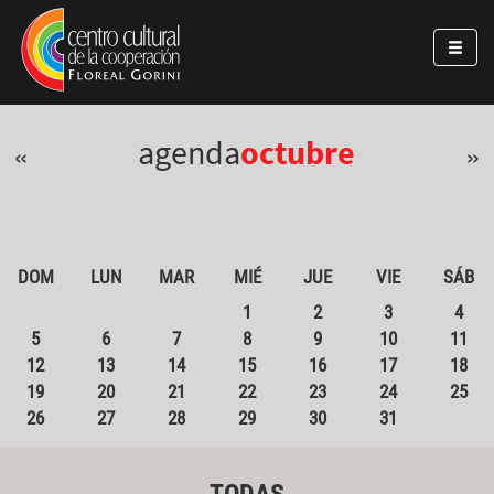
Pasar al contenido principal
Jump to main content
agenda
octubre
«
»
DOM
LUN
MAR
MIÉ
JUE
VIE
SÁB
1
2
3
4
5
6
7
8
9
10
11
12
13
14
15
16
17
18
19
20
21
22
23
24
25
26
27
28
29
30
31