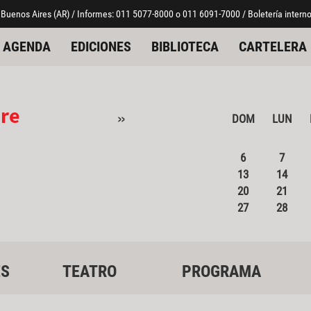
 Buenos Aires (AR) / Informes: 011 5077-8000 o 011 6091-7000 / Boletería interno
AGENDA
EDICIONES
BIBLIOTECA
CARTELERA
re
»
DOM
LUN
6
7
13
14
20
21
27
28
ES
TEATRO
PROGRAMA