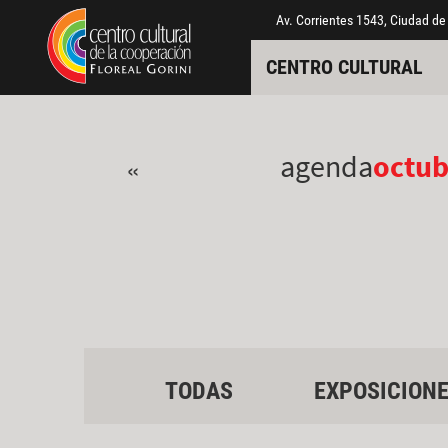
Pasar al contenido principal
Jump to main content
Av. Corrientes 1543, Ciudad de
CENTRO CULTURAL
agenda
octub
«
TODAS
EXPOSICION