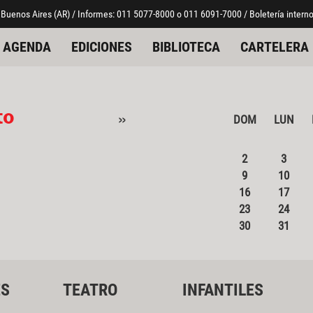
 Buenos Aires (AR) / Informes: 011 5077-8000 o 011 6091-7000 / Boletería interno
AGENDA
EDICIONES
BIBLIOTECA
CARTELERA
to
»
DOM
LUN
2
3
9
10
16
17
23
24
30
31
ES
TEATRO
INFANTILES