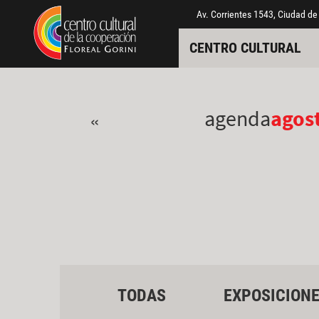
Pasar al contenido principal
Jump to main content
Av. Corrientes 1543, Ciudad de
CENTRO CULTURAL
agenda
agos
«
TODAS
EXPOSICION