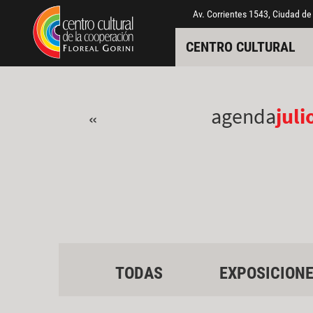
Pasar al contenido principal
Jump to main content
Av. Corrientes 1543, Ciudad de
CENTRO CULTURAL
agenda
juli
«
TODAS
EXPOSICION