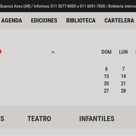
 Buenos Aires (AR) / Informes: 011 5077-8000 o 011 6091-7000 / Boletería interno
AGENDA
EDICIONES
BIBLIOTECA
CARTELERA
o
»
DOM
LUN
6
7
13
14
20
21
27
28
ES
TEATRO
INFANTILES