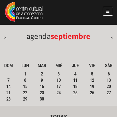
Pasar al contenido principal
Jump to main content
agenda
septiembre
«
»
DOM
LUN
MAR
MIÉ
JUE
VIE
SÁB
1
2
3
4
5
6
7
8
9
10
11
12
13
14
15
16
17
18
19
20
21
22
23
24
25
26
27
28
29
30