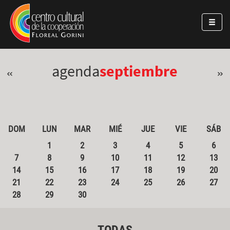
Pasar al contenido principal
Jump to main content
agenda
septiembre
«
»
DOM
LUN
MAR
MIÉ
JUE
VIE
SÁB
1
2
3
4
5
6
7
8
9
10
11
12
13
14
15
16
17
18
19
20
21
22
23
24
25
26
27
28
29
30