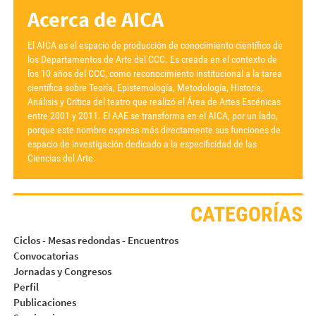
Acerca de AICA
El AICA es el espacio de producción de conocimiento científico de
los Departamentos de Arte del CCC. Es creada en el contexto de
los 10 años del CCC, como reconocimiento institucional a la tarea
científica sobre Teoría, Epistemología, Metodología, Historia,
Análisis y Crítica del teatro que realizó el Área de Artes Escénicas
entre 2001 y 2011. El AAE se transforma en el AICA, por un lado,
porque este nombre expresa más directamente sus funciones de
espacio de investigación dedicado a la especificidad de las
Ciencias del Arte.
CATEGORÍAS
Ciclos - Mesas redondas - Encuentros
Convocatorias
Jornadas y Congresos
Perfil
Publicaciones