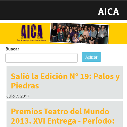
Pasar al contenido principal
AICA
Buscar
Aplicar
Salió la Edición N° 19: Palos y
Piedras
Julio 7, 2017
Premios Teatro del Mundo
2013. XVI Entrega - Período: