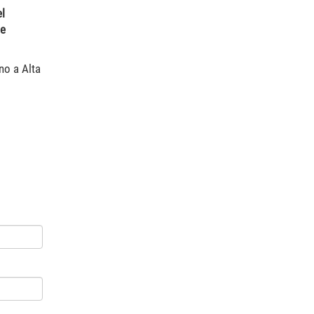
el
de
no a Alta