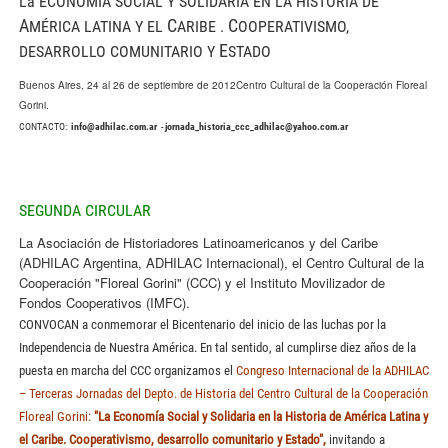
La ECONOMÍA SOCIAL Y SOLIDARIA EN LA HISTORIA DE
A
C
C
MÉRICA LATINA Y EL
ARIBE .
OOPERATIVISMO,
E
DESARROLLO COMUNITARIO Y
STADO
Buenos Aires, 24 al 26 de septiembre de 2012Centro Cultural de la Cooperación Floreal
Gorini.
CONTACTO:
info@adhilac.com.ar
-
jornada_historia_ccc_adhilac@yahoo.com.ar
SEGUNDA CIRCULAR
La Asociación de Historiadores Latinoamericanos y del Caribe
(ADHILAC Argentina, ADHILAC Internacional), el Centro Cultural de la
Cooperación "Floreal Gorini" (CCC) y el Instituto Movilizador de
Fondos Cooperativos (IMFC).
CONVOCAN a conmemorar el Bicentenario del inicio de las luchas por la
Independencia de Nuestra América. En tal sentido, al cumplirse diez años de la
puesta en marcha del CCC organizamos el
Congreso Internacional de la ADHILAC
– Terceras Jornadas del Depto. de Historia del Centro Cultural de la Cooperación
Floreal Gorini:
"La Economía Social y Solidaria en la Historia de América Latina y
el Caribe. Cooperativismo, desarrollo comunitario y Estado",
invitando a