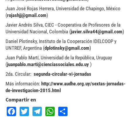
Juan José Rojas Herrera, Universidad de Chapingo, México
(
rojashjj@gmail.com
)
Javier Andrés Silva, CIEC - Cooperativa de Profesores de la
Universidad Nacional, Colombia (
javier.silva44@gmail.com
)
Daniel Plotinsky, Instituto de la Cooperación IDELCOOP y
UNTREF, Argentina (
dplotinsky@gmail.com
)
Juan Pablo Martí, Universidad de la República, Uruguay
(
juanpablo.marti@cienciassociales.edu.uy
)
2da. Circular:
segunda-circular-vi-jornadas
Más información:
http://www.audhe.org.uy/sextas-jornadas-
de-investigacion-2015.html
Compartir en
Facebook
Twitter
Telegram
WhatsApp
Share