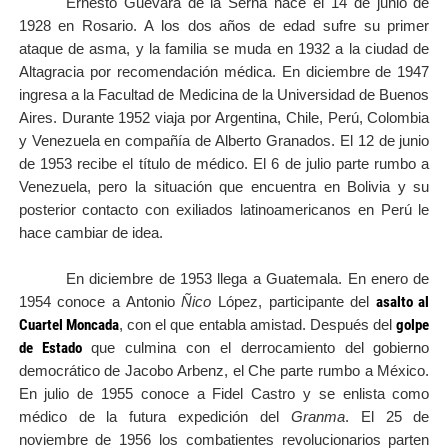
Ernesto Guevara de la Serna nace el 14 de junio de
1928 en Rosario. A los dos años de edad sufre su primer
ataque de asma, y la familia se muda en 1932 a la ciudad de
Altagracia por recomendación médica. En diciembre de 1947
ingresa a la Facultad de Medicina de la Universidad de Buenos
Aires. Durante 1952 viaja por Argentina, Chile, Perú, Colombia
y Venezuela en compañía de Alberto Granados. El 12 de junio
de 1953 recibe el título de médico. El 6 de julio parte rumbo a
Venezuela, pero la situación que encuentra en Bolivia y su
posterior contacto con exiliados latinoamericanos en Perú le
hace cambiar de idea.
En diciembre de 1953 llega a Guatemala. En enero de
asalto al
1954 conoce a Antonio
Ñico
López, participante del
Cuartel Moncada
golpe
, con el que entabla amistad. Después del
de Estado
que culmina con el derrocamiento del gobierno
democrático de Jacobo Arbenz, el Che parte rumbo a México.
En julio de 1955 conoce a Fidel Castro y se enlista como
médico de la futura expedición del
Granma
. El 25 de
noviembre de 1956 los combatientes revolucionarios parten