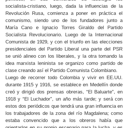
socialista-cristiano,
luego,
dada
la
influencias
de
la
Revolución
Rusa,
comienza
a
poner
en
práctica
el
comunismo,
siendo
uno
de
los
fundadores
junto
a
María
Cano
e
Ignacio
Torres
Giraldo
del
Partido
Socialista
Revolucionario.
Luego
de
la
Internacional
Comunista
de
1929,
y
con
el
triunfo
en
las
elecciones
presidenciales
del
Partido
Liberal
una
parte
del
PSR
se
unió
alineo
con
los
liberales,
y
la
otra
tomando
la
idea
marxista
leninista
se
organizo
como
partido
de
clase
creando
así
el
Partido
Comunista
Colombiano.
Luego de recorrer todo Colombia y vivir en EE.UU.
durante 1915 y 1916, se establece en Medellín donde
creó y dirigió dos prensas obreras, “El Baluarte”, en
1918 y “El Luchador”, un año más tarde; y será con
estos dos periódicos que tendrá una gran influencia en
los trabajadores de la zona del río Magdalena; como
estaba convencido que a los obreros había que
orientarlos en su propio escenario para la lucha, y es