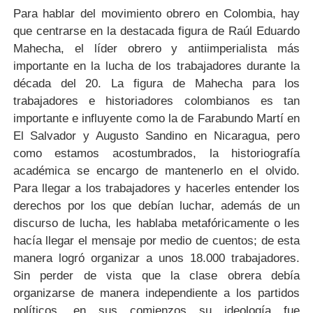
Para
hablar
del
movimiento
obrero
en
Colombia,
hay
que
centrarse
en
la
destacada
figura
de
Raúl
Eduardo
Mahecha,
el
líder
obrero
y
antiimperialista
más
importante
en
la
lucha
de
los
trabajadores
durante
la
década
del
20.
La
figura
de
Mahecha
para
los
trabajadores
e
historiadores
colombianos
es
tan
importante
e
influyente
como
la
de
Farabundo
Martí
en
El
Salvador
y
Augusto
Sandino
en
Nicaragua,
pero
como
estamos
acostumbrados,
la
historiografía
académica
se
encargo
de
mantenerlo
en
el
olvido.
Para
llegar
a
los
trabajadores
y
hacerles
entender
los
derechos
por
los
que
debían
luchar,
además
de
un
discurso
de
lucha,
les
hablaba
metafóricamente
o
les
hacía
llegar
el
mensaje
por
medio
de
cuentos;
de
esta
manera
logró
organizar
a
unos
18.000
trabajadores.
Sin
perder
de
vista
que
la
clase
obrera
debía
organizarse
de
manera
independiente
a
los
partidos
políticos,
en
sus
comienzos
su
ideología
fue