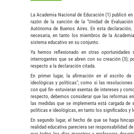
La Academia Nacional de Educación (1) publicó en 
razón de la sanción de la "Unidad de Evaluación 
Autónoma de Buenos Aires. En esta declaración, 
necesaria, en tanto los miembros de la Academia c
sistema educativo en su conjunto.
Ya hemos reflexionado en otras oportunidades s
interrogantes que se abren con su creación (3); p
respecto a la declaración citada.
En primer lugar, la afirmación en el escrito de
ideológicas y políticas"; como si las resoluciones
con qué fin- estuvieran exentas de intereses y com
respecto, debemos considerar que las reformas en
las medidas que se implementa está cargada de sen
políticas e ideológicas, en tanto los significados y
En segundo lugar, el hecho de que se haga hincapié
realidad educativa pareciera ser responsabilidad d
que todos los días maestros y profesores desarrol