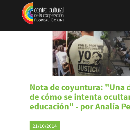
Pasar al contenido principal
Nota de coyuntura: "Una 
de cómo se intenta ocultar
educación" - por Analía Pe
21/10/2014