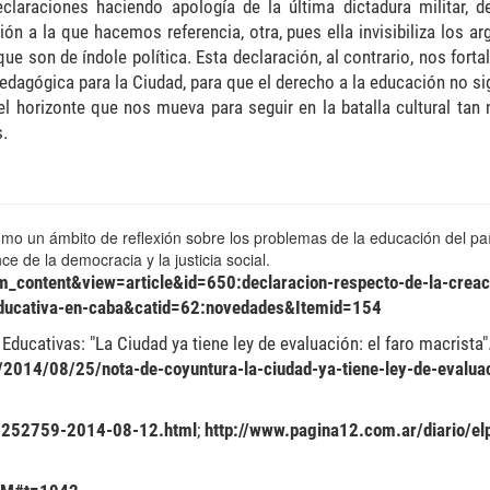
araciones haciendo apología de la última dictadura militar, de
ión a la que hacemos referencia, otra, pues ella invisibiliza los a
ue son de índole política. Esta declaración, al contrario, nos forta
pedagógica para la Ciudad, para que el derecho a la educación no s
l horizonte que nos mueva para seguir en la batalla cultural tan 
s.
o un ámbito de reflexión sobre los problemas de la educación del paí
e de la democracia y la justicia social.
m_content&view=article&id=650:declaracion-respecto-de-la-creac
-educativa-en-caba&catid=62:novedades&Itemid=154
Educativas: "La Ciudad ya tiene ley de evaluación: el faro macrista"
o/2014/08/25/nota-de-coyuntura-la-ciudad-ya-tiene-ley-de-evaluac
3-252759-2014-08-12.html
;
http://www.pagina12.com.ar/diario/el