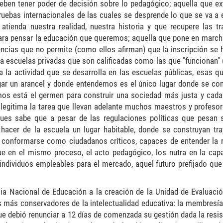
 deben tener poder de decisión sobre lo pedagógico; aquella que ext
ruebas internacionales de las cuales se desprende lo que se va a 
tienda nuestra realidad, nuestra historia y que recupere las tr
ra pensar la educación que queremos; aquella que pone en march
lencias que no permite (como ellos afirman) que la inscripción se
a escuelas privadas que son calificadas como las que "funcionan" (
a la actividad que se desarrolla en las escuelas públicas, esas q
agar un arancel y donde entendemos es el único lugar donde se con
mos está el germen para construir una sociedad más justa y cad
slegitima la tarea que llevan adelante muchos maestros y profesor
, pues sabe que a pesar de las regulaciones políticas que pesan 
 hacer de la escuela un lugar habitable, donde se construyan tra
s conformarse como ciudadanos críticos, capaces de entender la r
que en el mismo proceso, el acto pedagógico, los nutra en la cap
 individuos empleables para el mercado, aquel futuro prefijado que
a Nacional de Educación a la creación de la Unidad de Evaluaci
 más conservadores de la intelectualidad educativa: la membresía 
e debió renunciar a 12 días de comenzada su gestión dada la resis