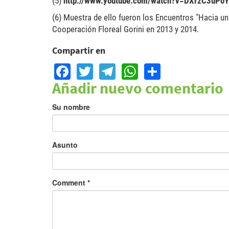
(5)
http://www.youtube.com/watch?v=DXrzC3uPo
(6) Muestra de ello fueron los Encuentros "Hacia un
Cooperación Floreal Gorini en 2013 y 2014.
Compartir en
Facebook
Twitter
Telegram
WhatsApp
Share
Añadir nuevo comentario
Su nombre
Asunto
Comment
*