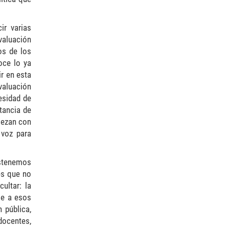
ir varias
valuación
os de los
oce lo ya
ir en esta
valuación
esidad de
tancia de
iezan con
 voz para
ostenemos
es que no
ultar: la
se a esos
 pública,
docentes,