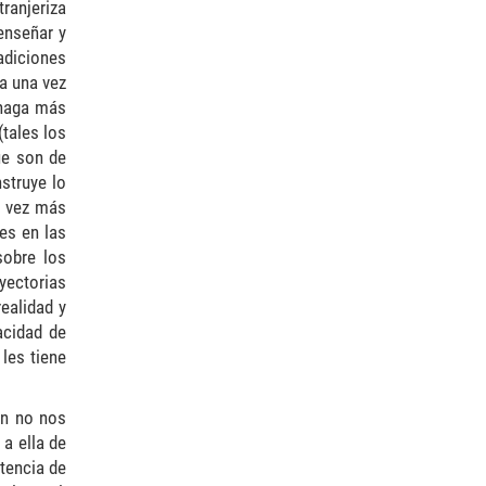
ranjeriza
enseñar y
adiciones
a una vez
 haga más
tales los
ue son de
struye lo
a vez más
es en las
sobre los
yectorias
ealidad y
acidad de
 les tiene
ón no nos
a ella de
tencia de