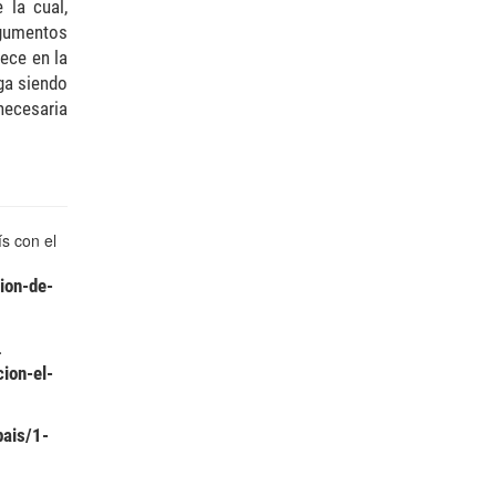
 la cual,
rgumentos
lece en la
iga siendo
necesaria
s con el
ion-de-
.
ion-el-
pais/1-