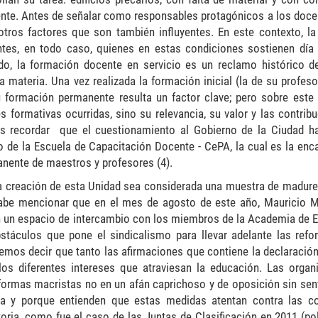
ente. Antes de señalar como responsables protagónicos a los doc
tros factores que son también influyentes. En este contexto, la 
tes, en todo caso, quienes en estas condiciones sostienen día 
lado, la formación docente en servicio es un reclamo histórico d
materia. Una vez realizada la formación inicial (la de su profeso
u formación permanente resulta un factor clave; pero sobre este
 formativas ocurridas, sino su relevancia, su valor y las contribu
os recordar que el cuestionamiento al Gobierno de la Ciudad h
o de la Escuela de Capacitación Docente - CePA, la cual es la enc
anente de maestros y profesores (4).
, la creación de esta Unidad sea considerada una muestra de madurez
 cabe mencionar que en el mes de agosto de este año, Mauricio M
on un espacio de intercambio con los miembros de la Academia de 
bstáculos que pone el sindicalismo para llevar adelante las ref
bemos decir que tanto las afirmaciones que contiene la declaració
s diferentes intereses que atraviesan la educación. Las organ
ormas macristas no en un afán caprichoso y de oposición sin sent
ca y porque entienden que estas medidas atentan contra las c
toria, como fue el caso de las Juntas de Clasificación en 2011 (po