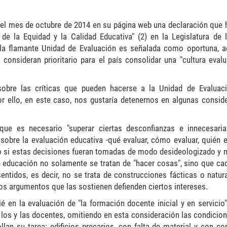
el mes de octubre de 2014 en su página web una declaración que h
de la Equidad y la Calidad Educativa" (2) en la Legislatura de 
la flamante Unidad de Evaluación es señalada como oportuna, a
onsideran prioritario para el país consolidar una "cultura evalua
obre las críticas que pueden hacerse a la Unidad de Evaluac
or ello, en este caso, nos gustaría detenernos en algunas consid
 que es necesario "superar ciertas desconfianzas e innecesari
 sobre la evaluación educativa -qué evaluar, cómo evaluar, quién e
o si estas decisiones fueran tomadas de modo desideologizado y ne
 educación no solamente se tratan de "hacer cosas", sino que ca
tidos, es decir, no se trata de construcciones fácticas o natura
 los argumentos que las sostienen defienden ciertos intereses.
 en la evaluación de "la formación docente inicial y en servicio".
e los y las docentes, omitiendo en esta consideración las condicion
lan su tarea: edificios precarios, con falta de material y con co