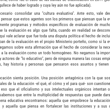
llece de haber logrado y cuya ley aún no fue aplicada).
cesario consolidar una "cultura evaluativa". Ante esto, vale dec
a pensar que estos agentes son los primeros que piensan que la e
camente programas y métodos específicos de evaluación de much
que la evaluación es algo que falta, cuando en realidad se descon
quí vale aclarar que fue toda una disputa política el hecho de inclu
ban de la evaluación en el propio Ministerio porteño, como si la e
gregamos sobre esta afirmación que el hecho de considerar la nec
ona a la evaluación como un todo homogéneo. No negamos la impor
s y actores de "lo educativo", pero de ninguna manera las cosas emp
s, hay historia y personas que pensaron esos asuntos y tienen
ucación sienta posición. Una posición antagónica con la que s
es de la educación -el qué, el cómo y el para qué- son cuestion
eso que el oficialismo y sus intelectuales orgánicos intentan oc
sabemos que entre la multiplicidad de respuestas que puede dar
ena educativa encontramos: aquella que empobrece la educación
 y aquella que piensa en fortalecer las instituciones y a sus 