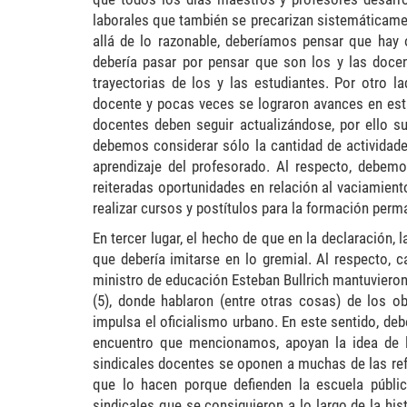
laborales que también se precarizan sistemáticam
allá de lo razonable, deberíamos pensar que hay o
debería pasar por pensar que son los y las docen
trayectorias de los y las estudiantes. Por otro 
docente y pocas veces se lograron avances en esta 
docentes deben seguir actualizándose, por ello s
debemos considerar sólo la cantidad de actividades
aprendizaje del profesorado. Al respecto, debem
reiteradas oportunidades en relación al vaciamient
realizar cursos y postítulos para la formación perm
En tercer lugar, el hecho de que en la declaración
que debería imitarse en lo gremial. Al respecto,
ministro de educación Esteban Bullrich mantuvier
(5), donde hablaron (entre otras cosas) de los o
impulsa el oficialismo urbano. En este sentido, de
encuentro que mencionamos, apoyan la idea de lo
sindicales docentes se oponen a muchas de las ref
que lo hacen porque defienden la escuela públi
sindicales que se consiguieron a lo largo de la his