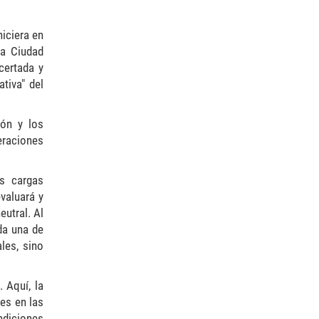
iciera en
la Ciudad
certada y
tiva" del
ión y los
eraciones
as cargas
valuará y
utral. Al
da una de
les, sino
 Aquí, la
es en las
ndiciones