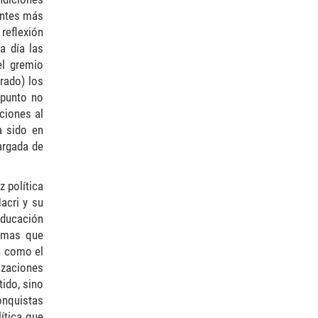
entes más
reflexión
a día las
el gremio
rado) los
 punto no
ciones al
a sido en
argada de
 política
acri y su
Educación
ormas que
n como el
izaciones
ido, sino
onquistas
lítica que