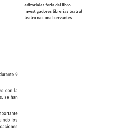
editoriales
feria del libro
investigadores
librerias
teatral
teatro nacional cervantes
 durante 9
es con la
s, se han
importante
irido los
licaciones