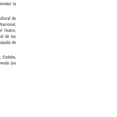
ienden la
ltural de
Nacional,
l Teatro,
al de las
mbajada de
r, Eudeba,
eyendo (ex