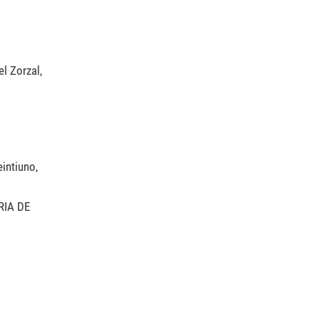
l Zorzal,
eintiuno,
RIA DE