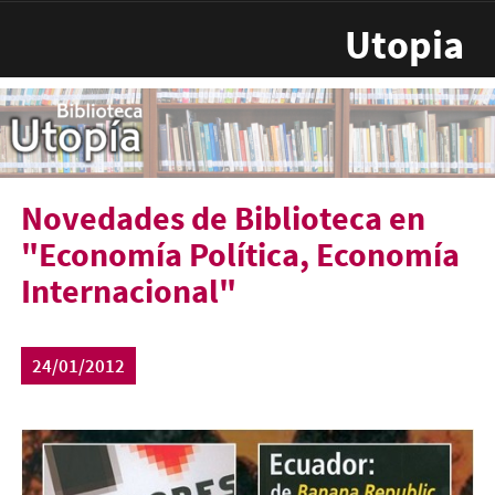
Pasar al contenido principal
Utopia
Novedades de Biblioteca en
"Economía Política, Economía
Internacional"
24/01/2012
nove-econ.jpg