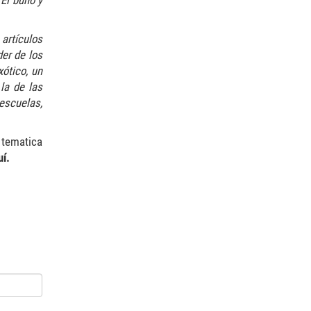
 El búho y
artículos
er de los
ótico, un
la de las
escuelas,
 tematica
í.