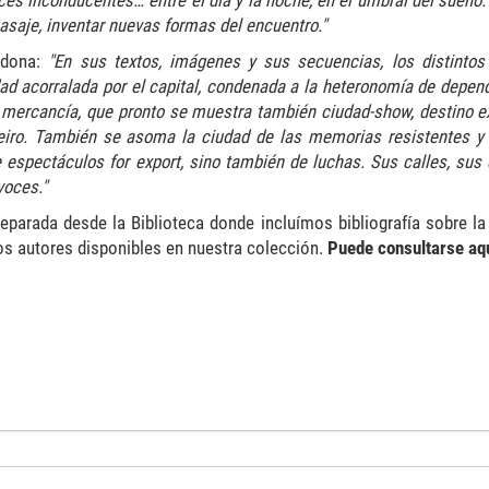
ces inconducentes… entre el día y la noche, en el umbral del sueño.
 pasaje, inventar nuevas formas del encuentro."
ndona:
"En sus textos, imágenes y sus secuencias, los distintos 
d acorralada por el capital, condenada a la heteronomía de depend
 mercancía, que pronto se muestra también ciudad-show, destino ex
iro. También se asoma la ciudad de las memorias resistentes y 
 espectáculos for export, sino también de luchas. Sus calles, sus 
voces."
eparada desde la Biblioteca donde incluímos bibliografía sobre la
os autores disponibles en nuestra colección.
Puede consultarse aqu