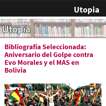
Pasar al contenido principal
Utopia
Bibliografía Seleccionada:
Aniversario del Golpe contra
Evo Morales y el MAS en
Bolivia