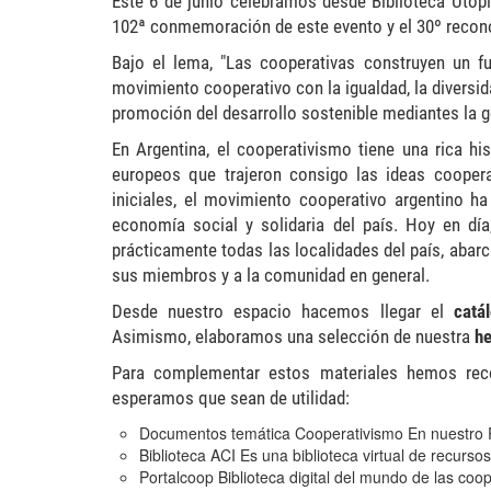
Este 6 de junio celebramos desde Biblioteca Utopía
102ª conmemoración de este evento y el 30º recono
Bajo el lema, "Las cooperativas construyen un f
movimiento cooperativo con la igualdad, la diversida
promoción del desarrollo sostenible mediantes la 
En Argentina, el cooperativismo tiene una rica hi
europeos que trajeron consigo las ideas cooper
iniciales, el movimiento cooperativo argentino ha
economía social y solidaria del país. Hoy en dí
prácticamente todas las localidades del país, aba
sus miembros y a la comunidad en general.
Desde nuestro espacio hacemos llegar el
catá
Asimismo, elaboramos una selección de nuestra
h
Para complementar estos materiales hemos recop
esperamos que sean de utilidad:
Documentos temática Cooperativismo
En nuestro R
Biblioteca ACI
Es una biblioteca virtual de recurso
Portalcoop
Biblioteca digital del mundo de las coo