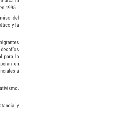
 marca la
 en 1995.
omiso del
ático y la
migrantes
 desafíos
l para la
operan en
nciales a
ativismo.
stancia y