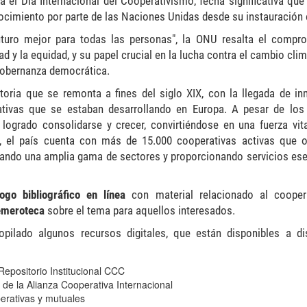
 el Día Internacional del Cooperativismo, fecha significativa que
cimiento por parte de las Naciones Unidas desde su instauración
uturo mejor para todas las personas", la ONU resalta el compr
d y la equidad, y su papel crucial en la lucha contra el cambio clim
gobernanza democrática.
storia que se remonta a fines del siglo XIX, con la llegada de in
ativas que se estaban desarrollando en Europa. A pesar de los
 logrado consolidarse y crecer, convirtiéndose en una fuerza vita
a, el país cuenta con más de 15.000 cooperativas activas que 
rcando una amplia gama de sectores y proporcionando servicios ese
logo bibliográfico en línea
con material relacionado al cooper
emeroteca
sobre el tema para aquellos interesados.
ilado algunos recursos digitales, que están disponibles a di
epositorio Institucional CCC
s de la Alianza Cooperativa Internacional
perativas y mutuales