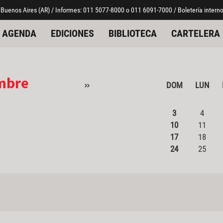
 Buenos Aires (AR) / Informes: 011 5077-8000 o 011 6091-7000 / Boletería interno
AGENDA
EDICIONES
BIBLIOTECA
CARTELERA
mbre
»
DOM
LUN
3
4
10
11
17
18
24
25