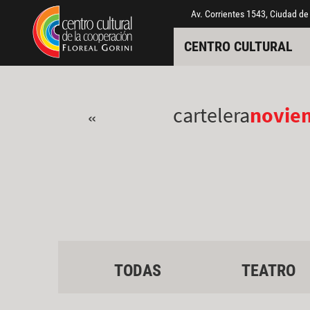
Pasar al contenido principal
Jump to main content
Av. Corrientes 1543, Ciudad de
CENTRO CULTURAL
cartelera
novie
«
TODAS
TEATRO