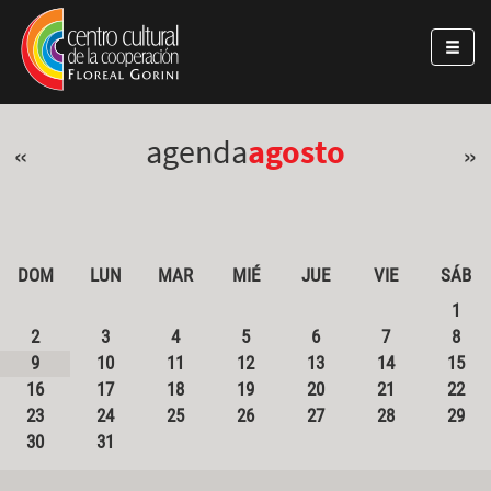
Pasar al contenido principal
Jump to main content
agenda
agosto
«
»
DOM
LUN
MAR
MIÉ
JUE
VIE
SÁB
1
2
3
4
5
6
7
8
9
10
11
12
13
14
15
16
17
18
19
20
21
22
23
24
25
26
27
28
29
30
31