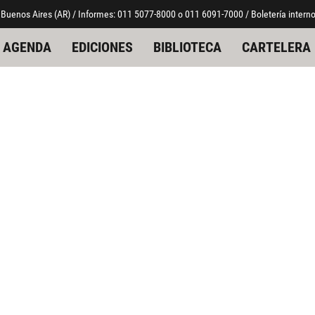
 Buenos Aires (AR) / Informes: 011 5077-8000 o 011 6091-7000 / Boletería interno
AGENDA
EDICIONES
BIBLIOTECA
CARTELERA