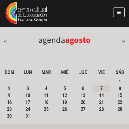
Pasar al contenido principal
Jump to main content
agenda
agosto
«
»
DOM
LUN
MAR
MIÉ
JUE
VIE
SÁB
1
2
3
4
5
6
7
8
9
10
11
12
13
14
15
16
17
18
19
20
21
22
23
24
25
26
27
28
29
30
31