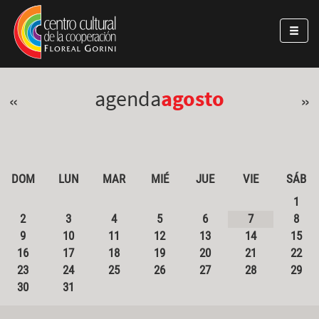
Pasar al contenido principal
Jump to main content
agenda
agosto
«
»
DOM
LUN
MAR
MIÉ
JUE
VIE
SÁB
1
2
3
4
5
6
7
8
9
10
11
12
13
14
15
16
17
18
19
20
21
22
23
24
25
26
27
28
29
30
31