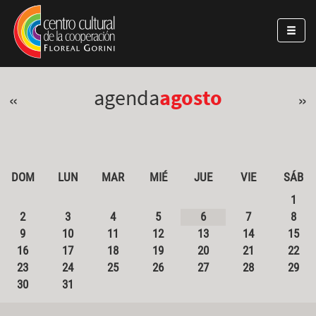
Pasar al contenido principal
Jump to main content
agenda
agosto
«
»
DOM
LUN
MAR
MIÉ
JUE
VIE
SÁB
1
2
3
4
5
6
7
8
9
10
11
12
13
14
15
16
17
18
19
20
21
22
23
24
25
26
27
28
29
30
31