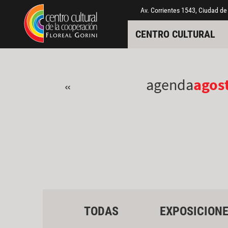
Pasar al contenido principal
Jump to main content
Av. Corrientes 1543, Ciudad de
CENTRO CULTURAL
agenda
agos
«
TODAS
EXPOSICION