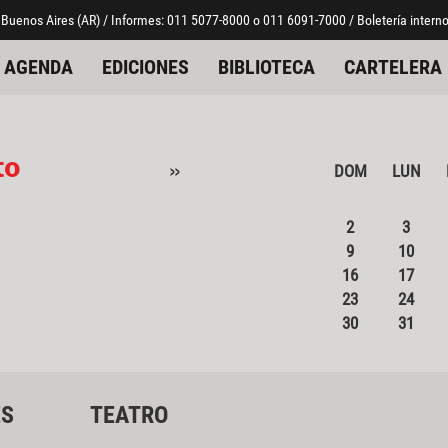
 Buenos Aires (AR) / Informes: 011 5077-8000 o 011 6091-7000 / Boletería interno
AGENDA
EDICIONES
BIBLIOTECA
CARTELERA
to
»
DOM
LUN
2
3
9
10
16
17
23
24
30
31
ES
TEATRO