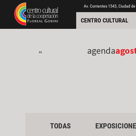
Pasar al contenido principal
Jump to main content
Av. Corrientes 1543, Ciudad de
CENTRO CULTURAL
agenda
agos
«
TODAS
EXPOSICION