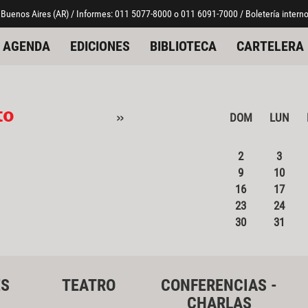
 Buenos Aires (AR) / Informes: 011 5077-8000 o 011 6091-7000 / Boletería interno
AGENDA
EDICIONES
BIBLIOTECA
CARTELERA
to
»
DOM
LUN
2
3
9
10
16
17
23
24
30
31
ES
TEATRO
CONFERENCIAS -
CHARLAS