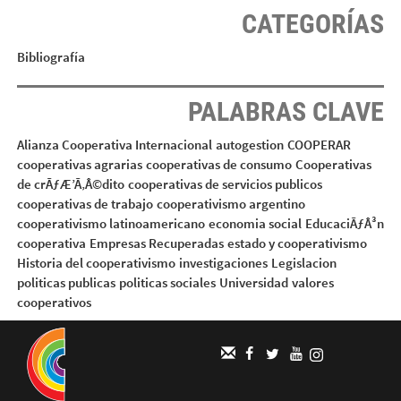
CATEGORÍAS
Bibliografía
PALABRAS CLAVE
Alianza Cooperativa Internacional
autogestion
COOPERAR
cooperativas agrarias
cooperativas de consumo
Cooperativas
de crÃƒÆ’Ã‚Â©dito
cooperativas de servicios publicos
cooperativas de trabajo
cooperativismo argentino
cooperativismo latinoamericano
economia social
EducaciÃƒÂ³n
cooperativa
Empresas Recuperadas
estado y cooperativismo
Historia del cooperativismo
investigaciones
Legislacion
politicas publicas
politicas sociales
Universidad
valores
cooperativos