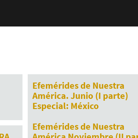
Efemérides de Nuestra
América. Junio (I parte)
Especial: México
Julio 8, 2017
Efemérides de Nuestra
RA
América Noviembre (II pa