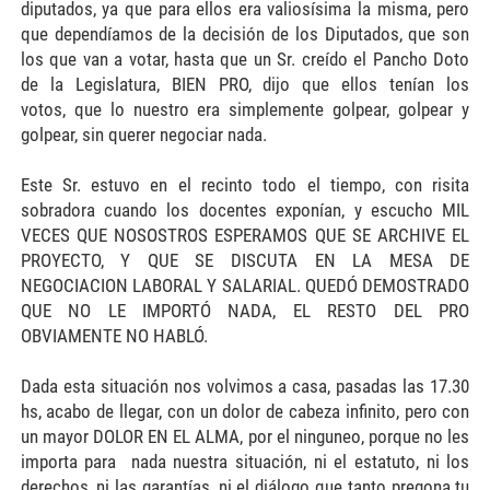
diputados, ya que para ellos era valiosísima la misma, pero
que dependíamos de la decisión de los Diputados, que son
los que van a votar, hasta que un Sr. creído el Pancho Doto
de la Legislatura, BIEN PRO, dijo que ellos tenían los
votos, que lo nuestro era simplemente golpear, golpear y
golpear, sin querer negociar nada.
Este Sr. estuvo en el recinto todo el tiempo, con risita
sobradora cuando los docentes exponían, y escucho MIL
VECES QUE NOSOSTROS ESPERAMOS QUE SE ARCHIVE EL
PROYECTO, Y QUE SE DISCUTA EN LA MESA DE
NEGOCIACION LABORAL Y SALARIAL. QUEDÓ DEMOSTRADO
QUE NO LE IMPORTÓ NADA, EL RESTO DEL PRO
OBVIAMENTE NO HABLÓ.
Dada esta situación nos volvimos a casa, pasadas las 17.30
hs, acabo de llegar, con un dolor de cabeza infinito, pero con
un mayor DOLOR EN EL ALMA, por el ninguneo, porque no les
importa para nada nuestra situación, ni el estatuto, ni los
derechos, ni las garantías, ni el diálogo que tanto pregona tu