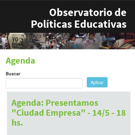
Pasar al contenido principal
Observatorio de
Políticas Educativas
Agenda
Buscar
Aplicar
Agenda: Presentamos
"Ciudad Empresa" - 14/5 - 18
hs.
Julio 8, 2017