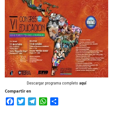
congreso-ute-2b1.jpg
Descargar programa completo
aquí
Compartir en
Facebook
Twitter
Telegram
WhatsApp
Share