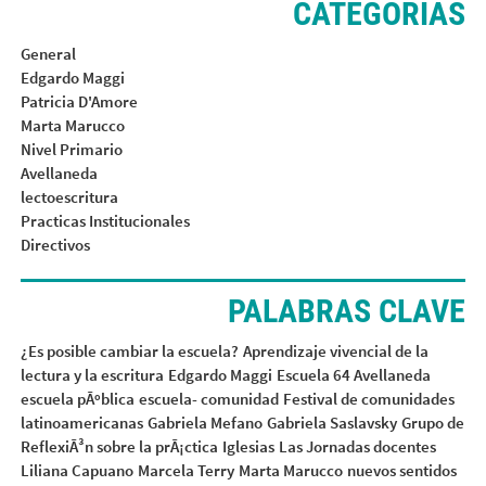
CATEGORÍAS
General
Edgardo Maggi
Patricia D'Amore
Marta Marucco
Nivel Primario
Avellaneda
lectoescritura
Practicas Institucionales
Directivos
PALABRAS CLAVE
¿Es posible cambiar la escuela?
Aprendizaje vivencial de la
lectura y la escritura
Edgardo Maggi
Escuela 64 Avellaneda
escuela pÃºblica
escuela- comunidad
Festival de comunidades
latinoamericanas
Gabriela Mefano
Gabriela Saslavsky
Grupo de
ReflexiÃ³n sobre la prÃ¡ctica
Iglesias
Las Jornadas docentes
Liliana Capuano
Marcela Terry
Marta Marucco
nuevos sentidos