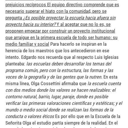
prejuicios recíprocos
El equipo directivo comprende que es
necesario superar el hiato con la comunidad, pero se
pregunta
¿Es posible proyectar la escuela hacia afuera sin
proyecto hacia su interior?
Y al aceptar que no lo es, se
proponen empezar por construir un proyecto institucional
que arraigue en la primera escuela de todo ser humano: su
medio familiar y social
Para hacerlo se inspiran en la
herencia de los maestros que los antecedieron en ese
intento. Edgardo
nos recuerda que al respecto
Luis Iglesias
planteaba:
las escuelas deben desarrollar los temas del
programa común, pero con la estructura, las formas y las
voces de la geografía y de las gentes que la nutren.
En esta
misma línea, Olga Cossettini afirmaba que
la escuela cuenta
con dos medios donde los valores se hacen realizables: el
contorno natural, barrio, lugar, paraje, donde es posible
verificar las primeras valoraciones científicas y estéticas; y el
mundo o medio social donde se realizan las formas de la
conducta o valores éticos
Es por ello que en la Escuela de la
Señorita Olga el estudio partía siempre de la realidad. En el