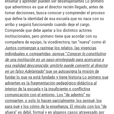
enseñar y aprender pueden ser desenajenantes Lo primero
que advertimos es que el director recién llegado, antes de
tomar decisiones, busca conocer y comprender el proceso
que define la identidad de esa escuela que no nace con su
arribo y seguirá funcionando cuando deje el cargo.
Comprende que debe apelar a los distintos actores
institucionales, pero primero tiene que acordar con su
compañera de equipo, la vicedirectora, tan “nueva” como él
Juntos comienzan a rastrear los relatos, las vivencias
individuales o compartidas, porque “
Conocer lo constitutivo
de una institución es un paso privilegiado para acercarse a
esa realidad desconocida; omitirlo puede convertir al director
en un falso Adelantado”
que se autoasigna la misión de
fundar lo que ya está fundado y tiene historia
Lo primero que
advierten es la fragmentación pedagógico-didáctica al
interior de la escuela y la insuficiente o conflictiva
comunicación con el entorno. Los “de adentro” no
comparten, o solo lo hacen parcialmente, los porqué, los
para qué y los cómo de la enseñanza. El vínculo con los “de
afuera” es débil, formal y en algunos casos atravesado por