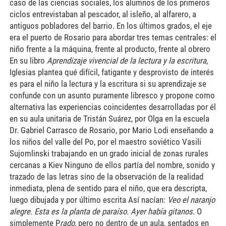
caso de las ciencias sociales, los alumnos de los primeros
ciclos entrevistaban al pescador, al isleño, al alfarero, a
antiguos pobladores del barrio. En los últimos grados, el eje
era el puerto de Rosario para abordar tres temas centrales: el
niño frente a la máquina, frente al producto, frente al obrero
En su libro
Aprendizaje vivencial de la lectura y la escritura,
Iglesias plantea qué difícil, fatigante y desprovisto de interés
es para el niño la lectura y la escritura si su aprendizaje se
confunde con un asunto puramente libresco y propone como
alternativa las experiencias coincidentes desarrolladas por él
en su aula unitaria de Tristán Suárez, por Olga en la escuela
Dr. Gabriel Carrasco de Rosario, por Mario Lodi enseñando a
los niños del valle del Po, por el maestro soviético Vasili
Sujomlinski trabajando en un grado inicial de zonas rurales
cercanas a Kiev Ninguno de ellos partía del nombre, sonido y
trazado de las letras sino de la observación de la realidad
inmediata, plena de sentido para el niño, que era descripta,
luego dibujada y por último escrita Así nacían:
Veo el naranjo
alegre. Esta es la planta de paraíso. Ayer había gitanos.
O
simplemente P
rado,
pero no dentro de un aula, sentados en