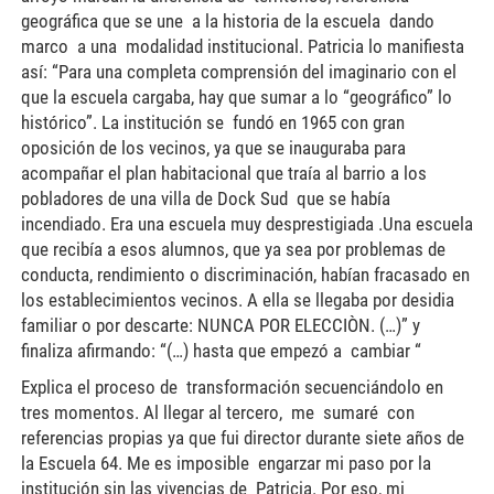
geográfica que se une a la historia de la escuela dando
marco a una modalidad institucional. Patricia lo manifiesta
así: “Para una completa comprensión del imaginario con el
que la escuela cargaba, hay que sumar a lo “geográfico” lo
histórico”. La institución se fundó en 1965 con gran
oposición de los vecinos, ya que se inauguraba para
acompañar el plan habitacional que traía al barrio a los
pobladores de una villa de Dock Sud que se había
incendiado. Era una escuela muy desprestigiada .Una escuela
que recibía a esos alumnos, que ya sea por problemas de
conducta, rendimiento o discriminación, habían fracasado en
los establecimientos vecinos. A ella se llegaba por desidia
familiar o por descarte: NUNCA POR ELECCIÒN. (…)” y
finaliza afirmando: “(…) hasta que empezó a cambiar “
Explica el proceso de transformación secuenciándolo en tres momentos. Al llegar al tercero, me sumaré con referencias propias ya que fui director durante siete años de la Escuela 64. Me es imposible engarzar mi paso por la institución sin las vivencias de Patricia. Por eso, mi intención es sumar y mostrar el entramado de acciones y miradas que expresan la transformación mencionada. En el primer momento, Patricia caracteriza su ingreso a partir del descubrimiento de la escuela y de aspectos particulares de la institución. Define la conducción directiva de esa etapa como de “presencia mínima”. Se refiere a la poca participación de los padres y a la actitud de los docentes: “trabajaban los que querían hacerlo”. Sumado a lo anterior, la escuela era violentada con robos y también con un ausentismo marcado al que habría que agregar los problemas de aprendizaje del alumnado. La segunda etapa muestra un movimiento, un cambio en la institución. Aparece un equipo de conducción que genera un clima de trabajo y de cohesión que deriva en una fecunda puesta en acción de propuestas nacidas de reflexiones. Con respecto a esto último, Patricia escribe: “(…) Lo que había sido reflexión individual, decisión personal, trabajo áulico aislado, empezó a encontrar eco y se empezaron a compartir los interrogantes:¿Por qué nuestros alumnos no aprenden? ¿Por qué faltan tanto?¿Por qué se agreden y agreden a la institución? O La escuela comienza a constituirse en un colectivo y a promover proyectos que provocan respuestas productivas a los problemas que se enfrentaban. Es por esto que Patricia resalta que se vislumbra un cambio posible. Se gestan proyectos áulicos e institucionales dirigidos a solucionar problemas de ausentismo, a generar un cambio de rumbo. Todo enmarcado en un clima armónico y que Patricia describe como expresión de marcado “compañerismo”. Nacen así iniciativas como el armado de una radio que es bautizada por los alumnos con el nombre de Fuerza interna, designación que evidencia un sentido propio y personal para la escuela. Sin duda, se quiebra un estado o momento institucional signado por el desánimo y la falta de comprensión sobre la función y las tareas de la escuela. Los obstáculos se convierten en pregunta y las preguntas generan respuestas. En el año 2000 ingreso a la escuela como director titular, cargo que había ejercido en otros establecimientos de Avellaneda. Comienza el tercer momento descrito por Patricia que nos tiene como hacedores de una experiencia colectiva fructífera. Las situaciones propias de los dos momentos anteriores reaparecían en las voces de distintos actores institucionales. Vivencias, dolores, intentos, dificultades, surgían como explicación de lo logrado y de los problemas no resueltos. Quienes recién ingresábamos a la escuela pensamos que era indispensable socializar esos relatos para analizarlos críticamente. Conocer lo constitutivo de una institución es un paso privilegiado para acercarse a esa realidad desconocida; omitirlo puede convertir al director en un falso Adelantado. Ningún nuevo director cuando se incorpora a un Proyecto se convierte en “fundador de una institución” sino que produce, a la vez, continuidades y rupturas con lo que lo antecede. Era necesario relatar la escuela mediante una lectura colectiva de lo institucional. Patricia lo plantea en los siguientes términos: “Un nuevo cambio de directivos habría de promover los futuros logros. En primer término, en nosotras, las maestras, comenzó a producirse un cambio de conciencia sobre la práctica docente. Eso del “sacerdocio”, de “la segunda mamá”, de “pobrecito el nene, agradecé que viene” empezó a ser cuestionado y fue dando lugar al orgullo con que presentábamos a nuestra escuela como “una gran familia”, en la que docentes y alumnos nos sentíamos como en casa. El cuestionamiento surgió a partir de la bibliografía que el nuevo director, no sin discusión, fue …¿ imponiendo? … como material de lectura” Desde la dirección no se intentaba imponer “un saber elaborado”, sino utilizarlo para problematizar y explicar lo que emergía, transformándolo en interrogantes de todxs y fundamentalmente en compromiso de todxs. Garantizar la discusión brindaba posibilidad de confrontar en torno a lo que surgía como expresión de una forma de ser y de hacer la escuela. En ese proceso se descubrían caminos que explicaban los logros alcanzados y también lo que exigía ser nombrado y transformado. Iluminar con aportes teóricos las realidades escolares complementaba la explicación de los hechos y sumaba ideas para generar cambios o reafirmar lo construido. Patricia explica: “Recuerdo su insistencia (director) por hacer reuniones plenarias, cuando no estaban permitidas por Inspección. Las directivas oficiales imponían reuniones por turnos: una con los docentes del turno mañana, a cargo de uno de los directivos y otra con los del turno tarde a cargo del otro directivo. El nuevo director, por el contrario, habilitó espacios de encuentro y debate entre todos los miembros de la escuela. Así es que participábamos de cada jornada: directivos, maestros, equipo orientador y auxiliares”. Sin duda existe en esta forma de actuar de la Dirección una concepción que la sustenta. Gabriela Saslavsky en su relato: Memoria de una directora de una institución formativa, publicado en el Blog del Grupo, toma posición respecto de una forma de dirigir una escuela que se condice con la que sustentábamos los directivos de la N° 64. Gabriela señala: “Pienso que las instituciones no se gestionan, se coordinan, se organizan, se potencian, se dirigen. ¿Por qué no gestionar? Porque desde mi punto de vista, gestionar es administrar lo dado, es concretar lo previsto. Es ejecutar las pautas y etapas de una estrategia macro preestablecida” Las Jornadas docentes que realizábamos tenían como objetivo vislumbrar lo propio de la institución que necesitaba ser analizado por quienes la constituyen en ese momento; sin olvidar que existen redes históricas que han labrado una forma de hacer la escuela, una forma de expresar su sentido. Esto implica entonces que es imposible considerarse “gestores” o “administrar lo dado” desde “una estrategia macro preestablecida “. Los hechos, los sucesos, los procesos que se despliegan en una institución son originales, autóctonos. Nacen de circunstancias que envuelven a actores particulares, propios de la institución en la que resuenan permanentemente las acciones y las voces del pasado y las contingencias del presente. Es del reconocimiento de quienes participan de esa realidad desde donde deben surgir las preguntas y las respuestas. En cada momento que describe Patricia hay una forma de dirigir la institución, hay miradas y haceres institucionales en tiempos y procesos distintos. Para ejemplificarlo, señalaremos el trabajo colectivo realizado con la comunidad barrial para superar los problemas de comunicación y participación que caracterizaban a su vínculo con la escuela. El contacto con padres, familiares, vecinos, se realizó de diferentes formas El punto de partida fue recorrer el barrio para contactarnos con él. Sumergirse en la geografía del lugar y visualizar el territorio permitió conocer entre otras cosas los espacios diferenciados: pobladores antiguos, los que se asentaron en el momento en que apareció la escuela, como así también los que en diferentes arribos fueron poblando la zona, cuyo rasgo distintivo era la precariedad. Esta distinción repercutía en el vínculo con la escuela y en la forma en que se ubicaban esos grupos en el interior de la misma. La lucha por la posesión de las escrituras de sus terrenos y el constante arribo de nuevos vecinos provenientes del interior y de países limítrofes tensionaban las relaciones y esta situación incidía en la subjetividad de los que concurrían a la escuela: niños, padres, personal de la institución. El medio geográfico y social estallaba al interior de la institución y se expresaba en prácticas sociales y en concepciones que la escuela puede interpelar u ocultar. Lxs niñxs que concurren a una escuela son producto de su ámbito y de las experiencias vividas en él por eso las circunstancias que rodean a la escuela configuran el modo de ser de los niños. Constituyen referencias que no se pueden obviar. Ahora bien la escuela toma y agrega elementos a esas marcas. Somete a experiencias escolares que completan y, en algunos casos cuestionan, el capital cultural de lxs niñxs. Ahora bien esa tarea de intercambio de saberes debería conllevar una relación dialógica marcada por un descubrimiento común, amplio y sin prejuicios. El recorrido por el barrio permitió reconocer núcleos culturales y asistenciales: comedores, copa de leche, organizaciones mutuales, diversidad de expresiones culturales. Estos ámbitos empezaron a dialogar con la escuela y a mostrar las variadas acciones en las que participaban los niñxs y adolescentes. Estrechar acuerdos fue tarea compleja pero que funcionó como nutriente del proyecto institucional. Salir al barrio (directivos, equipo de psicología, maestrxs) implicó desentrañar los significados de “esos otros” “de los que están del otro lado”. No implicaba hacer “una visita a los pobres” implicaba entrar a formar parte de tramas que entretejen el hacer y la historia de la institución. Salir y entrar a la escuela, al barrio implicaba mirar lo complejo y asignarle un nuevo sentido pedagógico. Se trataba de entender las distintas formas de subsistir que tenía la comunidad y la manera de resistir y mejorar. Todo esto formateaba la “cabeza” de quienes habitaban la escuela. Había sin duda que “comprender para transformarnos y transformar”. Todo lo anterior configuró o reconfiguró una concepción de alumno y de maestrx que era imprescindible convertir en acciones pedagógicas, rescatando las vivenc