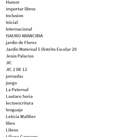
Humor
importar libros
Inclusion
Inicial
Internacional
ISAURO ARANCIBIA
jardín de Flores
Jardín Maternal 5 Distrito Escolar 20
Jesús Palacios
JIC
JIC 2 DE 12
jornadas
juego
La Paternal
Lautaro Soria
lectoescritura
lenguaje
Leticia Walther
libro
Libros
Liliana Capuano