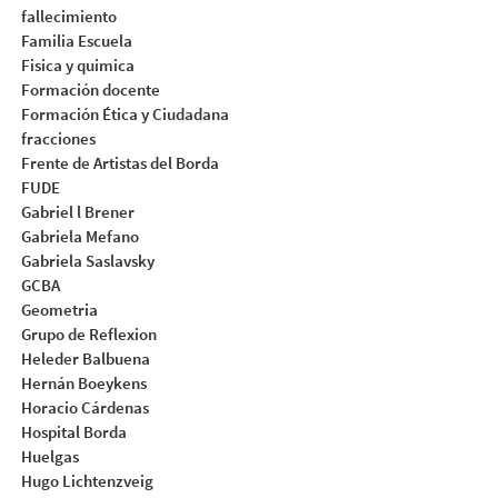
fallecimiento
Familia Escuela
Fisica y quimica
Formación docente
Formación Ética y Ciudadana
fracciones
Frente de Artistas del Borda
FUDE
Gabriel l Brener
Gabriela Mefano
Gabriela Saslavsky
GCBA
Geometria
Grupo de Reflexion
Heleder Balbuena
Hernán Boeykens
Horacio Cárdenas
Hospital Borda
Huelgas
Hugo Lichtenzveig