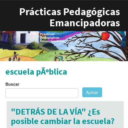
Pasar al contenido principal
Prácticas Pedagógicas
Emancipadoras
escuela pÃºblica
Buscar
Aplicar
"DETRÁS DE LA VÍA" ¿Es
posible cambiar la escuela?