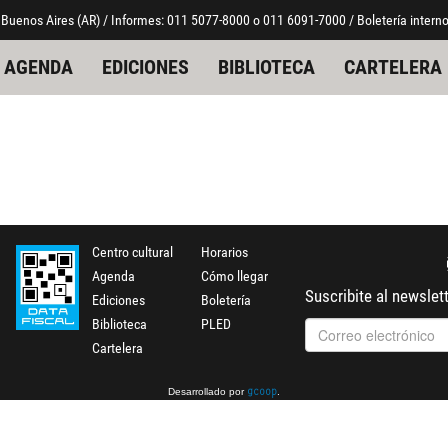
 Buenos Aires (AR) / Informes: 011 5077-8000 o 011 6091-7000 / Boletería interno
AGENDA
EDICIONES
BIBLIOTECA
CARTELERA
Centro cultural
Horarios
Agenda
Cómo llegar
Suscribite al newslet
Ediciones
Boletería
Biblioteca
PLED
Cartelera
Desarrollado por
.
gcoop