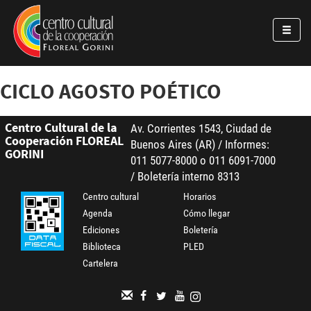
Pasar al contenido principal
Jump to main content
CICLO AGOSTO POÉTICO
Centro Cultural de la
Av. Corrientes 1543, Ciudad de
Cooperación FLOREAL
Buenos Aires (AR) / Informes:
GORINI
011 5077-8000 o 011 6091-7000
/ Boletería interno 8313
Centro cultural
Horarios
Agenda
Cómo llegar
Ediciones
Boletería
Biblioteca
PLED
Cartelera