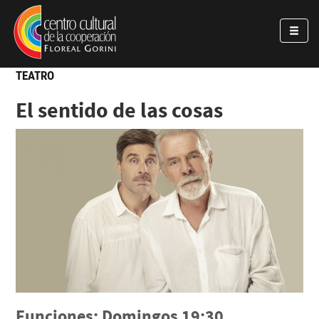
Pasar al contenido principal
Jump to main content
TEATRO
El sentido de las cosas
Funciones: Domingos 19:30