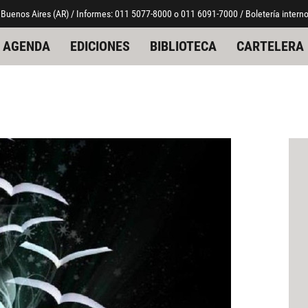
 Buenos Aires (AR) / Informes: 011 5077-8000 o 011 6091-7000 / Boletería interno
AGENDA
EDICIONES
BIBLIOTECA
CARTELERA