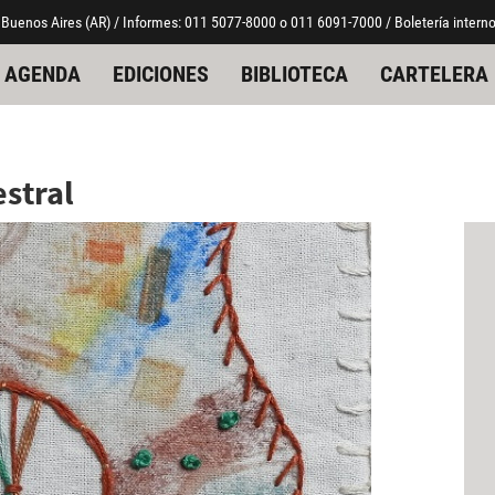
 Buenos Aires (AR) / Informes: 011 5077-8000 o 011 6091-7000 / Boletería interno
AGENDA
EDICIONES
BIBLIOTECA
CARTELERA
stral