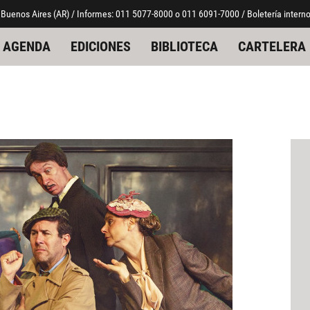
 Buenos Aires (AR) / Informes: 011 5077-8000 o 011 6091-7000 / Boletería interno
AGENDA
EDICIONES
BIBLIOTECA
CARTELERA