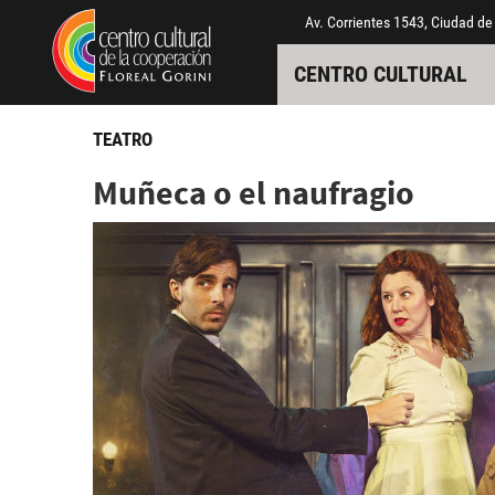
Pasar al contenido principal
Jump to main content
Av. Corrientes 1543, Ciudad de
CENTRO CULTURAL
TEATRO
Muñeca o el naufragio