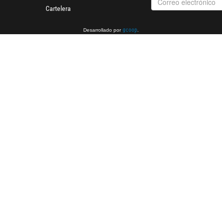
Cartelera
Desarrollado por
.
gcoop