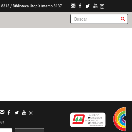
 8313 / Biblioteca Utopía interno 8137
ter