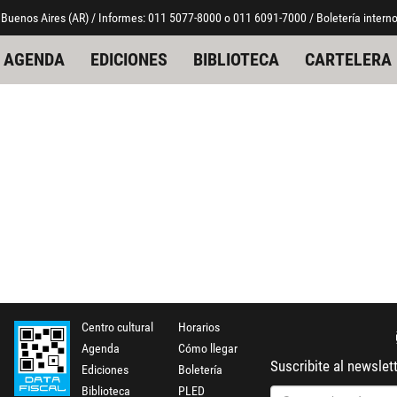
 Buenos Aires (AR) / Informes: 011 5077-8000 o 011 6091-7000 / Boletería interno
AGENDA
EDICIONES
BIBLIOTECA
CARTELERA
Centro cultural
Horarios
Agenda
Cómo llegar
Suscribite al newslet
Ediciones
Boletería
Biblioteca
PLED