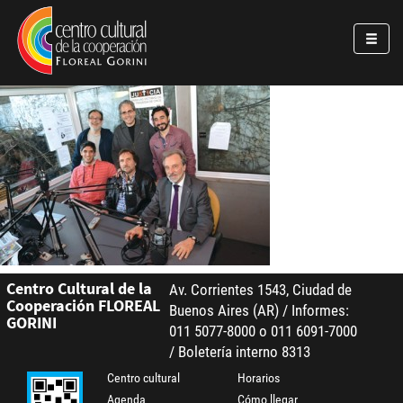
Pasar al contenido principal
Jump to main content
Centro Cultural de la
Av. Corrientes 1543, Ciudad de
Cooperación FLOREAL
Buenos Aires (AR) / Informes:
GORINI
011 5077-8000 o 011 6091-7000
/ Boletería interno 8313
Centro cultural
Horarios
Agenda
Cómo llegar