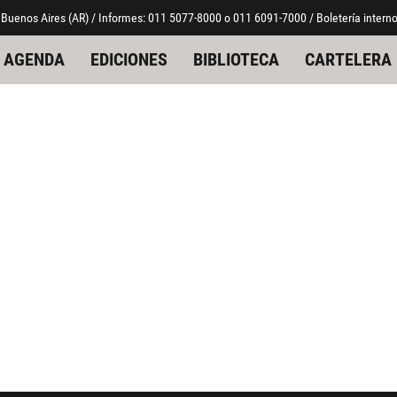
 Buenos Aires (AR) / Informes: 011 5077-8000 o 011 6091-7000 / Boletería interno
AGENDA
EDICIONES
BIBLIOTECA
CARTELERA