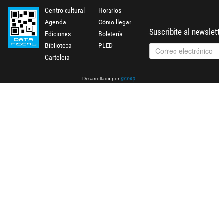
Centro cultural
Horarios
Agenda
Cómo llegar
Suscribite al newslet
Ediciones
Boletería
Biblioteca
PLED
Cartelera
Desarrollado por
.
gcoop