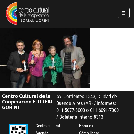
Pasar al contenido principal
Jump to main content
Centro Cultural de la
Av. Corrientes 1543, Ciudad de
Cooperación FLOREAL
Buenos Aires (AR) / Informes:
GORINI
011 5077-8000 o 011 6091-7000
/ Boletería interno 8313
Centro cultural
Horarios
Agenda
Cómo llegar