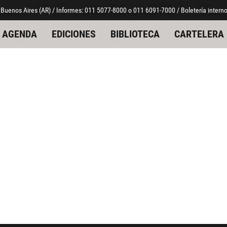
 Buenos Aires (AR) / Informes: 011 5077-8000 o 011 6091-7000 / Boletería interno
AGENDA
EDICIONES
BIBLIOTECA
CARTELERA