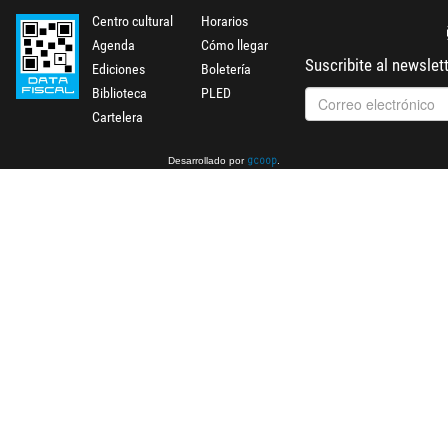
Centro cultural
Horarios
Agenda
Cómo llegar
Suscribite al newslet
Ediciones
Boletería
Biblioteca
PLED
Cartelera
Desarrollado por
.
gcoop